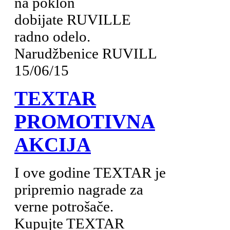
na poklon
dobijate RUVILLE
radno odelo.
Narudžbenice RUVILL
15/06/15
TEXTAR
PROMOTIVNA
AKCIJA
I ove godine TEXTAR je
pripremio nagrade za
verne potrošače.
Kupujte TEXTAR