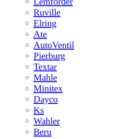
Lemforder
Ruville
Elring
Ate
AutoVentil
Pierburg
Textar
Mahle
Minitex
Dayco
Ks
Wahler
Beru