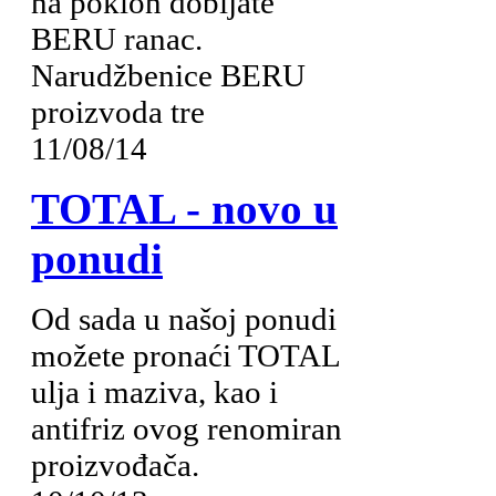
na poklon dobijate
BERU ranac.
Narudžbenice BERU
proizvoda tre
11/08/14
TOTAL - novo u
ponudi
Od sada u našoj ponudi
možete pronaći TOTAL
ulja i maziva, kao i
antifriz ovog renomiran
proizvođača.