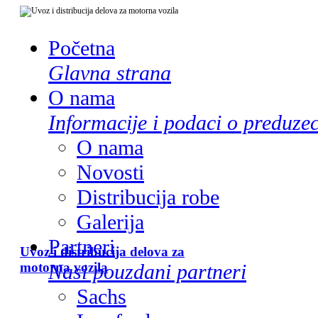
Početna
Glavna strana
O nama
Informacije i podaci o preduze
O nama
Novosti
Distribucija robe
Galerija
Partneri
Uvoz i distribucija delova za
motorna vozila
Nasi pouzdani partneri
Sachs