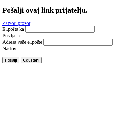
Pošalji ovaj link prijatelju.
Zatvori prozor
El.pošta ka
Pošiljalac
Adresa vaše el.pošte
Naslov
Pošalji
Odustani