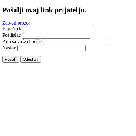
Pošalji ovaj link prijatelju.
Zatvori prozor
El.pošta ka
Pošiljalac
Adresa vaše el.pošte
Naslov
Pošalji
Odustani