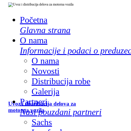
Početna
Glavna strana
O nama
Informacije i podaci o preduze
O nama
Novosti
Distribucija robe
Galerija
Partneri
Uvoz i distribucija delova za
motorna vozila
Nasi pouzdani partneri
Sachs