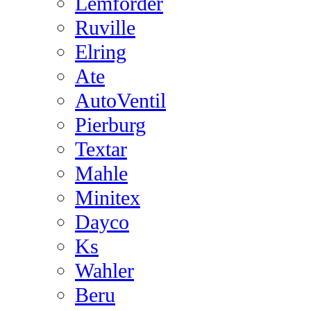
Lemforder
Ruville
Elring
Ate
AutoVentil
Pierburg
Textar
Mahle
Minitex
Dayco
Ks
Wahler
Beru