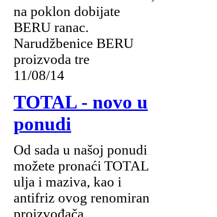
na poklon dobijate
BERU ranac.
Narudžbenice BERU
proizvoda tre
11/08/14
TOTAL - novo u
ponudi
Od sada u našoj ponudi
možete pronaći TOTAL
ulja i maziva, kao i
antifriz ovog renomiran
proizvođača.